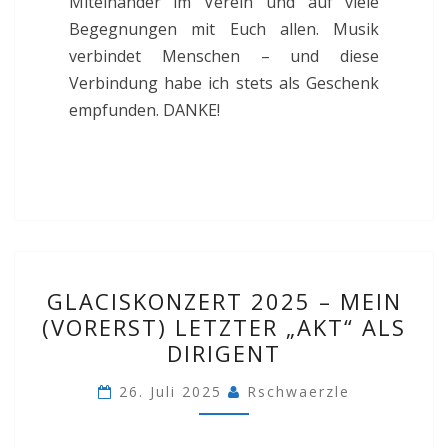
Miteinander im Verein und auf viele
Begegnungen mit Euch allen. Musik
verbindet Menschen – und diese
Verbindung habe ich stets als Geschenk
empfunden. DANKE!
GLACISKONZERT
GLACISKONZERT 2025 – MEIN
2025
(VORERST) LETZTER „AKT“ ALS
–
DIRIGENT
MEIN
(VORERST)
26. Juli 2025
Rschwaerzle
LETZTER
„AKT“