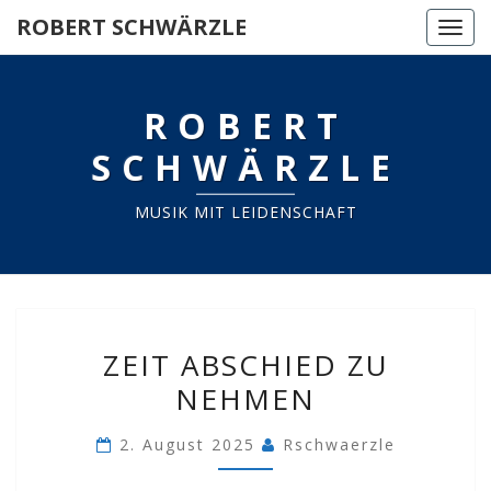
ROBERT SCHWÄRZLE
Togg
navi
ROBERT
SCHWÄRZLE
MUSIK MIT LEIDENSCHAFT
ZEIT
ZEIT ABSCHIED ZU
ABSCHIED
NEHMEN
ZU
NEHMEN
2. August 2025
Rschwaerzle